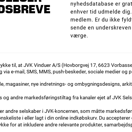
nyhedsdatabase er grati
EDSBREVE
enhver tid udmelde dig.
medlem. Er du ikke fyldt
sende en underskreven b
værge.
tykke til, at JVK Vinduer A/S (Hovborgvej 17, 6623 Vorbas
 via e-mail, SMS, MMS, push-beskeder, sociale medier og 
de, magasiner, nye indretnings- og ombygningsdesigns, arki
s og andre markedsføringstiltag fra kanaler ejet af JVK Sel
er andre selskaber i JVK-koncernen, som måtte markedsfør
ønskeliste i eller lagt i din online indkøbskurv. Du acceptere
kke for at inkludere andre relevante produkter, samarbejds