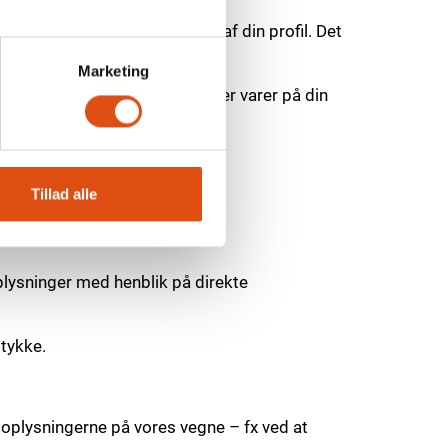
 forbindelse med opdatering af din profil. Det
Marketing
s. varer i din indkøbskurv eller varer på din
Tillad alle
evsdatabase.
plysninger med henblik på direkte
mtykke.
oplysningerne på vores vegne – fx ved at