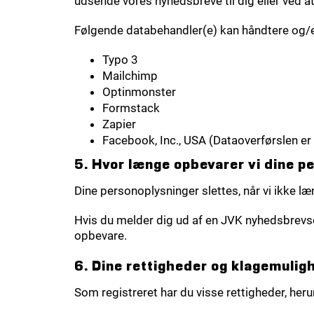
udsende vores nyhedsbreve til dig eller ved a
Følgende databehandler(e) kan håndtere og/e
Typo 3
Mailchimp
Optinmonster
Formstack
Zapier
Facebook, Inc., USA (Dataoverførslen er 
5. Hvor længe opbevarer vi dine p
Dine personoplysninger slettes, når vi ikke læ
Hvis du melder dig ud af en JVK nyhedsbrevsdata
opbevare.
6. Dine rettigheder og klagemulig
Som registreret har du visse rettigheder, herund