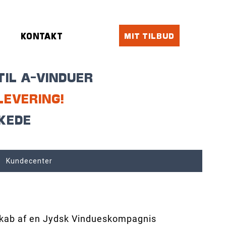
R
KONTAKT
MIT TILBUD
TIL A-VINDUER
LEVERING!
RKEDE
Kundecenter
kab af en Jydsk Vindueskompagnis