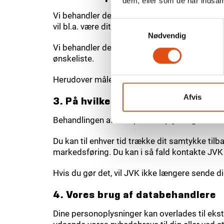
dem, eller som de har indsaml
Vi behandler de oplysninger, du giver os, i f
Samtykkevalg
vil bl.a. være dit navn, e-mail og alder samt 
Nødvendig
Vi behandler desuden oplysninger videregivet i
ønskeliste.
Herudover måler vi din aktivitet i forbindel
Afvis
3. På hvilket grundlag behandler 
Behandlingen af dine personoplysninger er ba
Du kan til enhver tid trække dit samtykke til
markedsføring. Du kan i så fald kontakte JV
Hvis du gør det, vil JVK ikke længere sende d
4. Vores brug af databehandlere
Dine personoplysninger kan overlades til ek