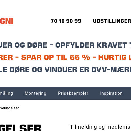
70 10 90 99
UDSTILLINGE
ER OG DØRE - OPFYLDER KRAVET 
ER - SPAR OP TIL 55 % - HURTIG 
LE DØRE OG VINDUER ER DVV-MÆ
måling
Montering
Priseksempler
Inspiration
-betingelser
NGELSER
Tilmelding og medlems