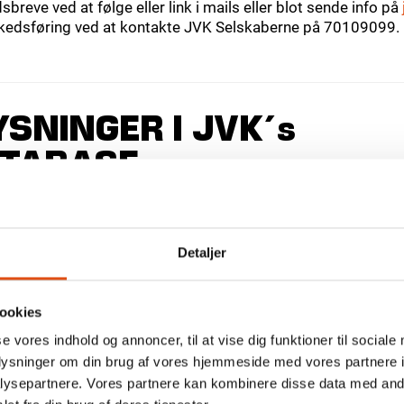
breve ved at følge eller link i mails eller blot sende info på
rkedsføring ved at kontakte JVK Selskaberne på 70109099.
SNINGER I JVK´s
TABASE
temmelse med JVKs generelle fortrolighedspolitik, som du
l?
Detaljer
inistrere nyhedsbrevsdatabasen og sende dig markedsføring,
ookies
æber vi os på at sende dig markedsføring, der matcher dine
se vores indhold og annoncer, til at vise dig funktioner til sociale
u dit produkt”.
oplysninger om din brug af vores hjemmeside med vores partnere i
ysepartnere. Vores partnere kan kombinere disse data med andr
 om dig?