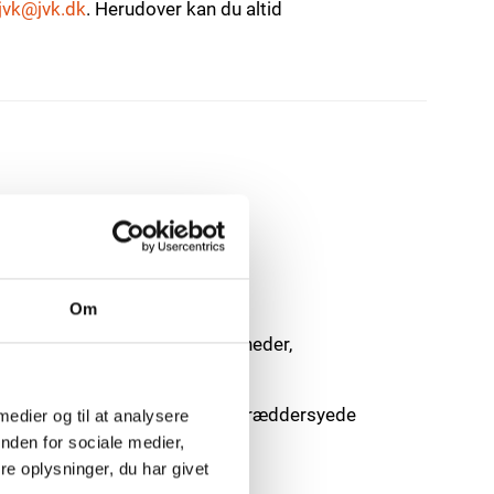
jvk@jvk.dk
. Herudover kan du altid
 kan finde
HER
.
Om
 herunder kampagnetilbud, nyheder,
 interesser, og at sende dig skræddersyede
 medier og til at analysere
nden for sociale medier,
e oplysninger, du har givet