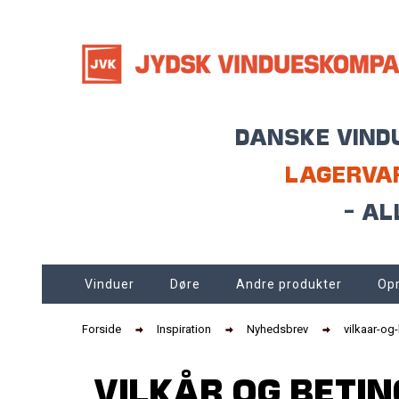
DANSKE VINDU
LAGERVAR
- AL
Vinduer
Døre
Andre produkter
Op
Forside
Inspiration
Nyhedsbrev
vilkaar-og
VILKÅR OG BETI