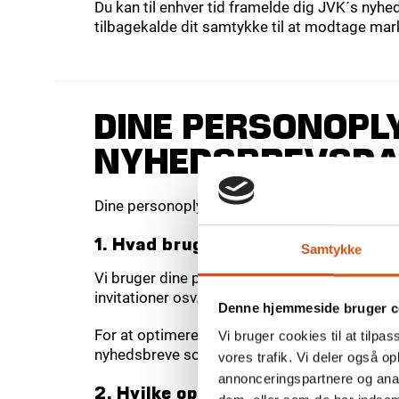
Du kan til enhver tid framelde dig JVK´s nyheds
tilbagekalde dit samtykke til at modtage ma
DINE PERSONOPLY
NYHEDSBREVSDA
Dine personoplysninger behandles i overenss
1. Hvad bruges dine oplysninger ti
Samtykke
Vi bruger dine personoplysninger til at adm
invitationer osv.
Denne hjemmeside bruger c
For at optimere din shopping oplevelse bestr
Vi bruger cookies til at tilpas
nyhedsbreve som f.eks. en ”sådan behandler d
vores trafik. Vi deler også 
annonceringspartnere og anal
2. Hvilke oplysninger behandler vi