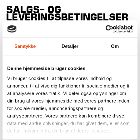
SALGS- OG
LEVERINGSBETINGELSER
Samtykke
Detaljer
Om
Se vores gældende salgs- og leveringsbetingelser
her
(Åbner PDF i nyt vindue)
Denne hjemmeside bruger cookies
Vi bruger cookies til at tilpasse vores indhold og
annoncer, til at vise dig funktioner til sociale medier og til
at analysere vores trafik. Vi deler også oplysninger om
din brug af vores hjemmeside med vores partnere inden
for sociale medier, annonceringspartnere og
analysepartnere. Vores partnere kan kombinere disse
data med andre oplysninger, du har givet dem, eller som
de har indsamlet fra din brug af deres tjenester.
Jydsk Vindueskompagni