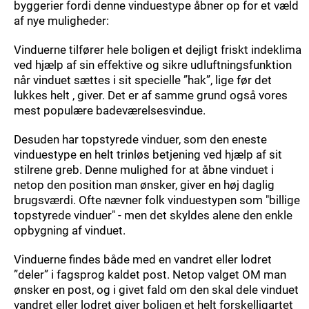
byggerier fordi denne vinduestype åbner op for et væld
af nye muligheder:
Vinduerne tilfører hele boligen et dejligt friskt indeklima
ved hjælp af sin effektive og sikre udluftningsfunktion
når vinduet sættes i sit specielle ”hak”, lige før det
lukkes helt , giver. Det er af samme grund også vores
mest populære badeværelsesvindue.
Desuden har topstyrede vinduer, som den eneste
vinduestype en helt trinløs betjening ved hjælp af sit
stilrene greb. Denne mulighed for at åbne vinduet i
netop den position man ønsker, giver en høj daglig
brugsværdi. Ofte nævner folk vinduestypen som "billige
topstyrede vinduer" - men det skyldes alene den enkle
opbygning af vinduet.
Vinduerne findes både med en vandret eller lodret
”deler” i fagsprog kaldet post. Netop valget OM man
ønsker en post, og i givet fald om den skal dele vinduet
vandret eller lodret giver boligen et helt forskelligartet