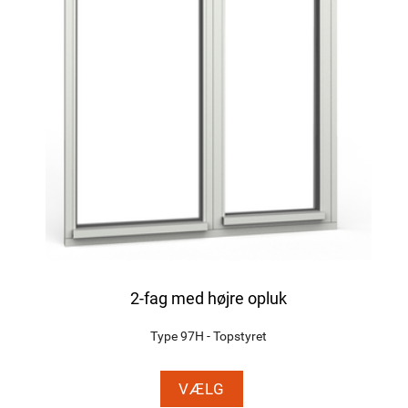
2-fag med højre opluk
Type 97H - Topstyret
VÆLG