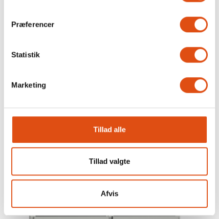
2 fag med 2x2 glasfelter
Præferencer
Type 101V - Topstyret
VÆLG
Statistik
Marketing
Tillad alle
Tillad valgte
Afvis