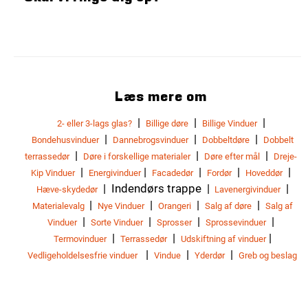
Læs mere om
|
|
|
2- eller 3-lags glas?
Billige døre
Billige Vinduer
|
|
|
Bondehusvinduer
Dannebrogsvinduer
Dobbeltdøre
Dobbelt
|
|
|
terrassedør
Døre i forskellige materialer
Døre efter mål
Dreje-
|
|
|
|
|
Kip Vinduer
Energivinduer
Facadedør
Fordør
Hoveddør
| Indendørs trappe |
|
Hæve-skydedør
Lavenergivinduer
|
|
|
|
Materialevalg
Nye Vinduer
Orangeri
Salg af døre
Salg af
|
|
|
|
Vinduer
Sorte Vinduer
Sprosser
Sprossevinduer
|
|
|
Termovinduer
Terrassedør
Udskiftning af vinduer
|
|
|
Vedligeholdelsesfrie vinduer
Vindue
Yderdør
Greb og beslag