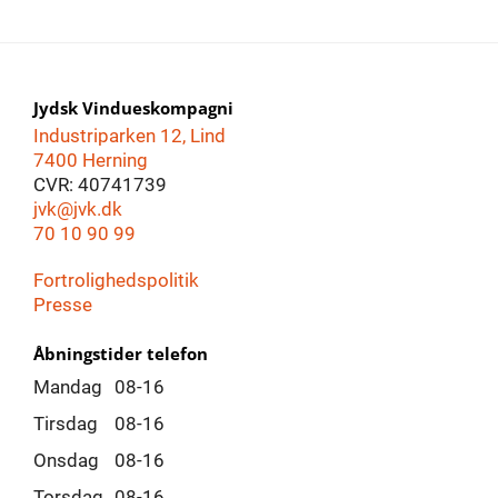
Jydsk Vindueskompagni
Industriparken 12, Lind
7400 Herning
CVR: 40741739
jvk@jvk.dk
70 10 90 99
Fortrolighedspolitik
Presse
Åbningstider telefon
Mandag
08-16
Tirsdag
08-16
Onsdag
08-16
Torsdag
08-16