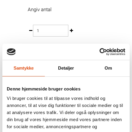
Angiv antal
FØJ TIL MIT TILBUD
Samtykke
Detaljer
Om
Denne hjemmeside bruger cookies
Vi bruger cookies til at tilpasse vores indhold og
HVORNÅR FÅR JEG PRISEN?
annoncer, til at vise dig funktioner til sociale medier og til
at analysere vores trafik. Vi deler også oplysninger om
Når vi har modtaget din tilbudsforespørgsel, så vil vores
din brug af vores hjemmeside med vores partnere inden
rådgivere hurtigst muligt gå den igennem. Hvis alt er som
for sociale medier, annonceringspartnere og
det skal være, så sender vi prisen til dig med det samme.