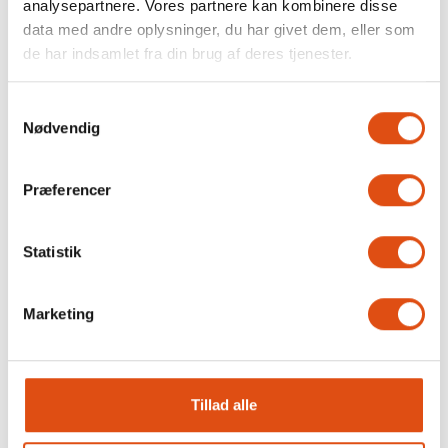
analysepartnere. Vores partnere kan kombinere disse
Ellers vil du blive kontaktet, så vi er sikre på, at dit tilbud er
data med andre oplysninger, du har givet dem, eller som
præcis som du ønsker. Sådan får du det helt rigtige og
de har indsamlet fra din brug af deres tjenester.
bedste tilbud!
Samtykkevalg
Nødvendig
Præferencer
Statistik
Marketing
Din uafhængige
Tillad alle
vinduesekspert