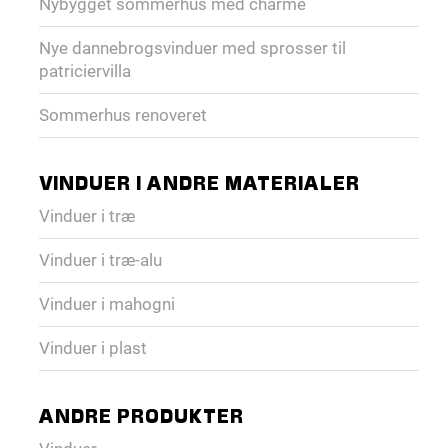
Nybygget sommerhus med charme
Nye dannebrogsvinduer med sprosser til
patriciervilla
Sommerhus renoveret
VINDUER I ANDRE MATERIALER
Vinduer i træ
Vinduer i træ-alu
Vinduer i mahogni
Vinduer i plast
ANDRE PRODUKTER