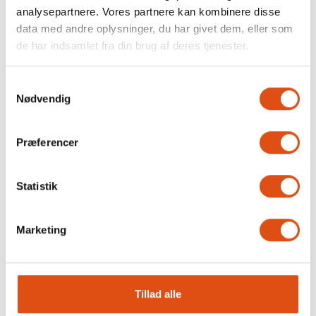
analysepartnere. Vores partnere kan kombinere disse
data med andre oplysninger, du har givet dem, eller som
de har indsamlet fra din brug af deres tjenester.
Samtykkevalg
Nødvendig
Præferencer
Statistik
Marketing
Tillad alle
SE VORES UDVALG AF VINDUER I
PLAST