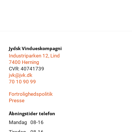
Jydsk Vindueskompagni
Industriparken 12, Lind
7400 Herning
CVR: 40741739
jvk@jvk.dk
70 10 90 99
Fortrolighedspolitik
Presse
Åbningstider telefon
Mandag
08-16