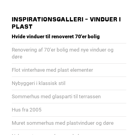
INSPIRATIONSGALLERI - VINDUER I
PLAST
Hvide vinduer til renoveret 70'er bolig
Renovering af 70'er bolig med nye vinduer og
døre
Flot vinterhave med plast elementer
Nybyggeri i klassisk stil
Sommerhus med glasparti til terrassen
Hus fra 2005
Muret sommerhus med plastvinduer og døre