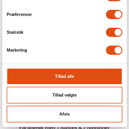
VÆLG
Præferencer
Statistik
Marketing
Tillad alle
Tillad valgte
Afvis
Facadedør med 1 glasfelt & 2 fyldninger