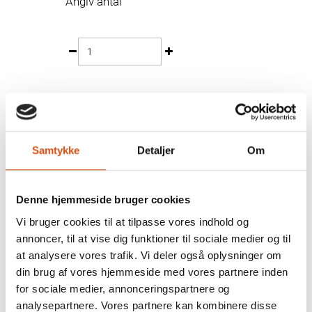
Angiv antal
FØJ TIL MIT TILBUD
Samtykke
Detaljer
Om
Denne hjemmeside bruger cookies
Vi bruger cookies til at tilpasse vores indhold og
HVORNÅR FÅR JEG PRISEN?
annoncer, til at vise dig funktioner til sociale medier og til
at analysere vores trafik. Vi deler også oplysninger om
Når vi har modtaget din tilbudsforespørgsel, så vil vores
din brug af vores hjemmeside med vores partnere inden
rådgivere hurtigst muligt gå den igennem. Hvis alt er som
det skal være, så sender vi prisen til dig med det samme.
for sociale medier, annonceringspartnere og
Ellers vil du blive kontaktet, så vi er sikre på, at dit tilbud er
analysepartnere. Vores partnere kan kombinere disse