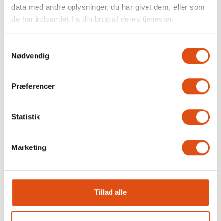
præcis som du ønsker. Sådan får du det helt rigtige og
data med andre oplysninger, du har givet dem, eller som
bedste tilbud!
de har indsamlet fra din brug af deres tjenester.
Samtykkevalg
Nødvendig
Præferencer
Statistik
Marketing
Din uafhængige
vinduesekspert
Tillad alle