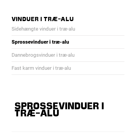
VINDUER I TRÆ-ALU
Sidehængte vinduer i træ-alu
Sprossevinduer i træ-alu
Dannebrogsvinduer i træ-alu
Fast karm vinduer i træ-alu
SPROSSEVINDUER I
TRÆ-ALU