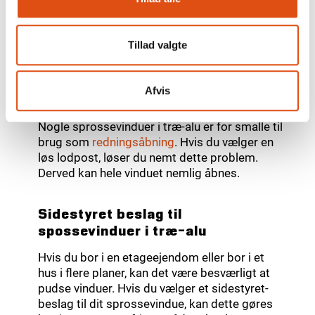
lukning af vinduet. Der kan dog også bruges et
paskvilgreb
vælges med indbygget
friktionsbremse.
Tillad valgte
Sprossevinduet som
Afvis
redningsåbning
Nogle sprossevinduer i træ-alu er for smalle til
brug som
redningsåbning
. Hvis du vælger en
løs lodpost, løser du nemt dette problem.
Derved kan hele vinduet nemlig åbnes.
Sidestyret beslag til
spossevinduer i træ-alu
Hvis du bor i en etageejendom eller bor i et
hus i flere planer, kan det være besværligt at
pudse vinduer. Hvis du vælger et sidestyret-
beslag til dit sprossevindue, kan dette gøres