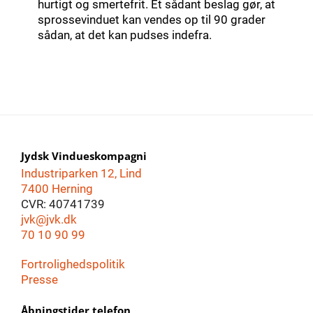
hurtigt og smertefrit. Et sådant beslag gør, at
sprossevinduet kan vendes op til 90 grader
sådan, at det kan pudses indefra.
Jydsk Vindueskompagni
Industriparken 12, Lind
7400 Herning
CVR: 40741739
jvk@jvk.dk
70 10 90 99
Fortrolighedspolitik
Presse
Åbningstider telefon