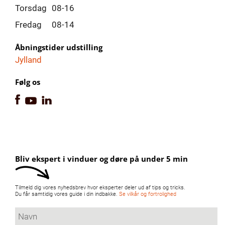
Torsdag
08-16
Fredag
08-14
Åbningstider udstilling
Jylland
Følg os
Bliv ekspert i vinduer og døre på under 5 min
Tilmeld dig vores nyhedsbrev hvor eksperter deler ud af tips og tricks.
Du får samtidig vores guide i din indbakke.
Se vilkår og fortrolighed