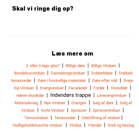
Skal vi ringe dig op?
Læs mere om
|
|
|
2- eller 3-lags glas?
Billige døre
Billige Vinduer
|
|
|
Bondehusvinduer
Dannebrogsvinduer
Dobbeltdøre
Dobbelt
|
|
|
terrassedør
Døre i forskellige materialer
Døre efter mål
Dreje-
|
|
|
|
|
Kip Vinduer
Energivinduer
Facadedør
Fordør
Hoveddør
| Indendørs trappe |
|
Hæve-skydedør
Lavenergivinduer
|
|
|
|
Materialevalg
Nye Vinduer
Orangeri
Salg af døre
Salg af
|
|
|
|
Vinduer
Sorte Vinduer
Sprosser
Sprossevinduer
|
|
|
Termovinduer
Terrassedør
Udskiftning af vinduer
|
|
|
Vedligeholdelsesfrie vinduer
Vindue
Yderdør
Greb og beslag