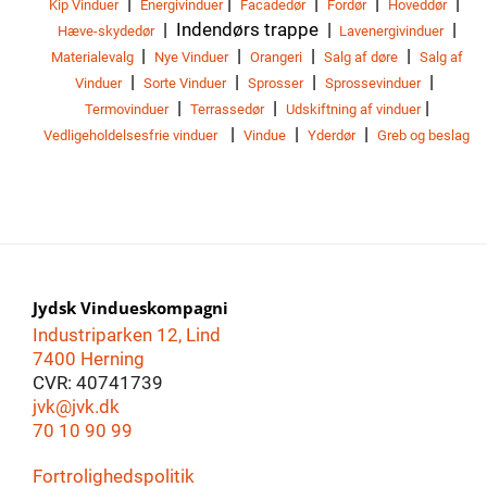
|
|
|
|
|
Kip Vinduer
Energivinduer
Facadedør
Fordør
Hoveddør
| Indendørs trappe |
|
Hæve-skydedør
Lavenergivinduer
|
|
|
|
Materialevalg
Nye Vinduer
Orangeri
Salg af døre
Salg af
|
|
|
|
Vinduer
Sorte Vinduer
Sprosser
Sprossevinduer
|
|
|
Termovinduer
Terrassedør
Udskiftning af vinduer
|
|
|
Vedligeholdelsesfrie vinduer
Vindue
Yderdør
Greb og beslag
Jydsk Vindueskompagni
Industriparken 12, Lind
7400 Herning
CVR: 40741739
jvk@jvk.dk
70 10 90 99
Fortrolighedspolitik