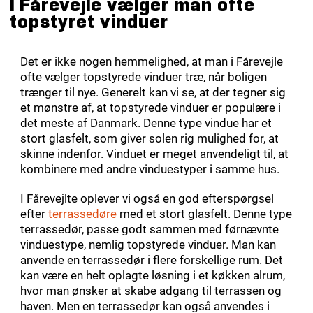
I Fårevejle vælger man ofte
topstyret vinduer
Det er ikke nogen hemmelighed, at man i Fårevejle
ofte vælger topstyrede vinduer træ, når boligen
trænger til nye. Generelt kan vi se, at der tegner sig
et mønstre af, at topstyrede vinduer er populære i
det meste af Danmark. Denne type vindue har et
stort glasfelt, som giver solen rig mulighed for, at
skinne indenfor. Vinduet er meget anvendeligt til, at
kombinere med andre vinduestyper i samme hus.
I Fårevejlte oplever vi også en god efterspørgsel
efter
terrassedøre
med et stort glasfelt. Denne type
terrassedør, passe godt sammen med førnævnte
vinduestype, nemlig topstyrede vinduer. Man kan
anvende en terrassedør i flere forskellige rum. Det
kan være en helt oplagte løsning i et køkken alrum,
hvor man ønsker at skabe adgang til terrassen og
haven. Men en terrassedør kan også anvendes i