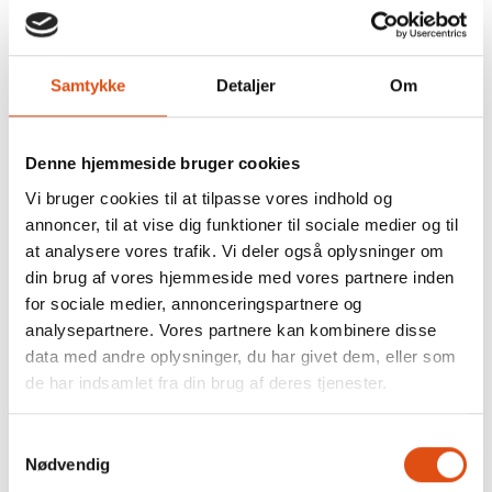
Samtykke
Detaljer
Om
Denne hjemmeside bruger cookies
Bestil et uforpligtende tilbud på
montage af vinduer og døre
Vi bruger cookies til at tilpasse vores indhold og
annoncer, til at vise dig funktioner til sociale medier og til
Det er nemt og uforpligtende at bestille et tilbud på
at analysere vores trafik. Vi deler også oplysninger om
montage af dine nye vinduer og døre gennem os:
din brug af vores hjemmeside med vores partnere inden
for sociale medier, annonceringspartnere og
Efter du har udfyldt din vinduesforespørgsel, og skal
analysepartnere. Vores partnere kan kombinere disse
indtaste dine kontaktoplysninger. Klik i boxen ved ”Jeg
data med andre oplysninger, du har givet dem, eller som
ønsker et vejledende tilbud på montage og
de har indsamlet fra din brug af deres tjenester.
kontrolopmåling”, Du modtager herefter en samlet
pris på dine nye vinduer og døre samt en separat
estimeret pris på, hvad det vil koste at få monteret
Samtykkevalg
dine nye vinduer og døre
Nødvendig