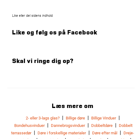
Like eller del sidens indhold
Like og følg os på Facebook
Skal vi ringe dig op?
Læs mere om
|
|
|
2- eller 3-lags glas?
Billige døre
Billige Vinduer
|
|
|
Bondehusvinduer
Dannebrogsvinduer
Dobbeltdøre
Dobbelt
|
|
|
terrassedør
Døre i forskellige materialer
Døre efter mål
Dreje-